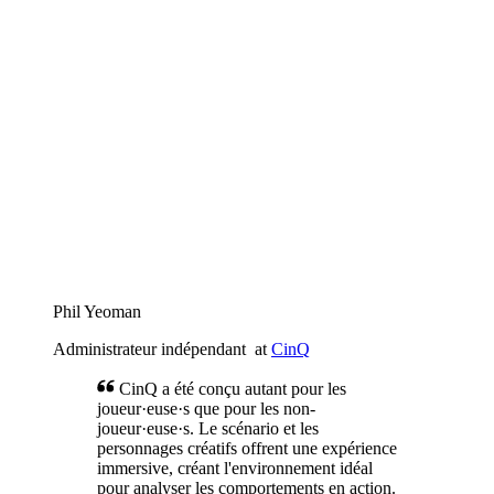
Participant·e de SBM Offshore
Coéquipier·ère
at
SBM Offshore
Ce n'est pas une simple formation, c'est
un entraînement à la performance.
Participant·e de SBM Offshore
Coéquipier·ère
at
SBM Offshore
La simulation a reflété notre vraie façon
de travailler: pas de plan parfait, juste une
exécution collective.
Phil Yeoman
Administrateur indépendant
at
CinQ
CinQ a été conçu autant pour les
joueur·euse·s que pour les non-
joueur·euse·s. Le scénario et les
personnages créatifs offrent une expérience
immersive, créant l'environnement idéal
pour analyser les comportements en action.